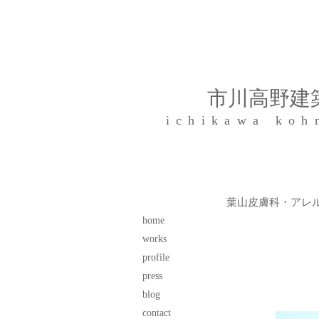
​市川高野
ichikawa koh
​葉山皮膚科・アレ
home
works
profile
press
blog
contact